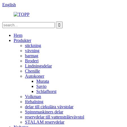
English
Hem
Produkter
stickning
vävning
barmag
Broderi
Lindningsdelar
Chenille
Autokoner
Murata
Savio
Schlafhorst
Volkman
förhalning
delar till cirkulära vävstolar
Spinnmaskiners delar
reservdelar till vattenstrålevävstol
STALAM reservdelar