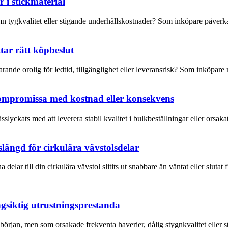
 i stickmaterial
n tygkvalitet eller stigande underhållskostnader? Som inköpare påverkar
ar rätt köpbeslut
ande orolig för ledtid, tillgänglighet eller leveransrisk? Som inköpare 
 kompromissa med kostnad eller konsekvens
slyckats med att leverera stabil kvalitet i bulkbeställningar eller orsak
längd för cirkulära vävstolsdelar
delar till din cirkulära vävstol slitits ut snabbare än väntat eller slut
ngsiktig utrustningsprestanda
 början, men som orsakade frekventa haverier, dålig stygnkvalitet eller