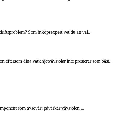
driftsproblem? Som inköpsexpert vet du att val...
n eftersom dina vattenjetvävstolar inte presterar som bäst...
komponent som avsevärt påverkar vävstolen ...