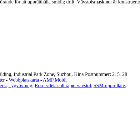
ande för att upprätthålla smidig drift. Vävstolsmaskiner är konstruerade 
ding, Industrial Park Zone, Suzhou, Kina Postnummer: 215128
ter
-
Webbplatskarta
-
AMP Mobil
erk
,
Tygvävning
,
Reservdelar till rapiervävstol
,
SSM-upprullare
,