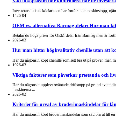
Vad inköpsteam bör kontrollera när de investerar
Investerar du i stickdelar men har fortfarande maskinstopp, ojäm
14
26-04
OEM vs. alternativa Barmag-delar: Hur man fatt
Betalar du höga priser för OEM-delar från Barmag men är fortfar
20
26-03
Hur man hittar högkvalitativ chenille utan att
Har du någonsin köpt chenille som sett bra ut på prover, men mis
19
26-03
Viktiga faktorer som påverkar prestanda och livs
Har du någonsin upplevt oväntade driftstopp på grund av att dina 
maskinerna ...
28
26-02
Kriterier för urval av broderimaskindelar för lå
Har du någonsin köpt broderimaskindelar som såg bra ut till en