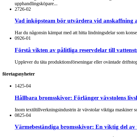
upphandlingsköpare...
27
26-02
Vad inköpsteam bör utvärdera vid anskaffning av
Har du någonsin kämpat med att hitta lindningsdelar som konsekv
09
26-01
Förstå vikten av pålitliga reservdelar till vattens
Upplever du täta produktionsförseningar eller oväntade driftstop
företagsnyheter
14
25-04
Hållbara bromsskivor: Förlänger vävstolens liv
Inom textiltillverkningsindustrin är vävstolar viktiga maskiner
08
25-04
Värmebeständiga bromsskivor: En viktig del av