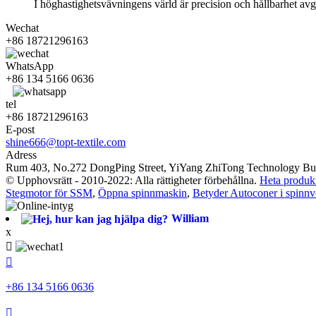
I höghastighetsvävningens värld är precision och hållbarhet avgör
Wechat
+86 18721296163
WhatsApp
+86 134 5166 0636
tel
+86 18721296163
E-post
shine666@topt-textile.com
Adress
Rum 403, No.272 DongPing Street, YiYang ZhiTong Technology Buil
© Upphovsrätt - 2010-2022: Alla rättigheter förbehållna.
Heta produk
Stegmotor för SSM
,
Öppna spinnmaskin
,
Betyder Autoconer i spinnv
William
x


+86 134 5166 0636
