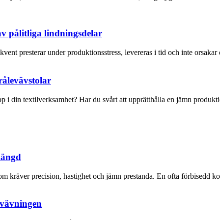
 pålitliga lindningsdelar
ent presterar under produktionsstress, levereras i tid och inte orsakar 
trålevävstolar
p i din textilverksamhet? Har du svårt att upprätthålla en jämn produktio
slängd
 som kräver precision, hastighet och jämn prestanda. En ofta förbisedd 
 vävningen