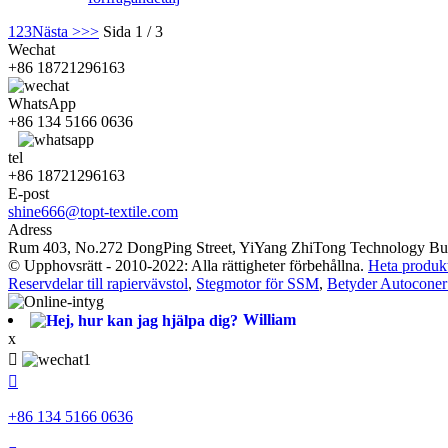
1
2
3
Nästa >
>>
Sida 1 / 3
Wechat
+86 18721296163
WhatsApp
+86 134 5166 0636
tel
+86 18721296163
E-post
shine666@topt-textile.com
Adress
Rum 403, No.272 DongPing Street, YiYang ZhiTong Technology Buil
© Upphovsrätt - 2010-2022: Alla rättigheter förbehållna.
Heta produk
Reservdelar till rapiervävstol
,
Stegmotor för SSM
,
Betyder Autoconer 
William
x


+86 134 5166 0636