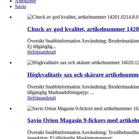
Autokoner
Savio
Chuck av god kvalitet, artikelnummer 1420
Översikt Snabbinformation Användning: Broderimaskiner T
Ej tillgänglig...
förfrågan
detalj
Högkvalitativ sax och skärare artikelnumme
Översikt Snabbinformation Användning: Broderimaskiner Ga
tillgänglig Marknadsföringstyp: ...
förfrågan
detalj
Savio Orion Magasin 9-fickors med artikeln
Översikt Snabbinformation Användning: Textilbehandlings
inspektion: Ej tillgänglig Maskintestrapport: ...