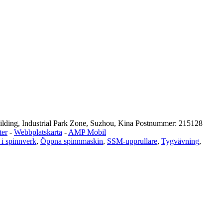
ding, Industrial Park Zone, Suzhou, Kina Postnummer: 215128
ter
-
Webbplatskarta
-
AMP Mobil
i spinnverk
,
Öppna spinnmaskin
,
SSM-upprullare
,
Tygvävning
,