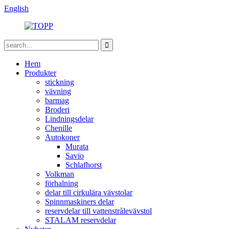
English
Hem
Produkter
stickning
vävning
barmag
Broderi
Lindningsdelar
Chenille
Autokoner
Murata
Savio
Schlafhorst
Volkman
förhalning
delar till cirkulära vävstolar
Spinnmaskiners delar
reservdelar till vattenstrålevävstol
STALAM reservdelar