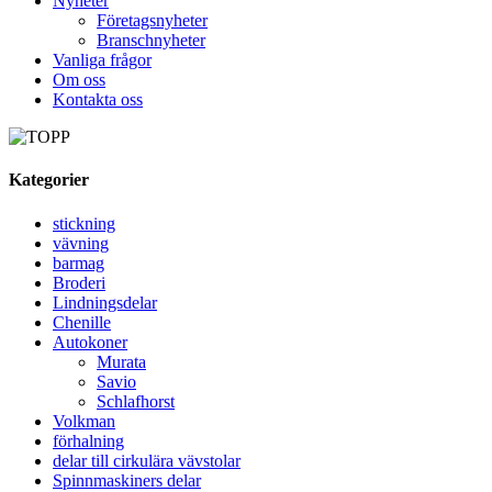
Nyheter
Företagsnyheter
Branschnyheter
Vanliga frågor
Om oss
Kontakta oss
Kategorier
stickning
vävning
barmag
Broderi
Lindningsdelar
Chenille
Autokoner
Murata
Savio
Schlafhorst
Volkman
förhalning
delar till cirkulära vävstolar
Spinnmaskiners delar