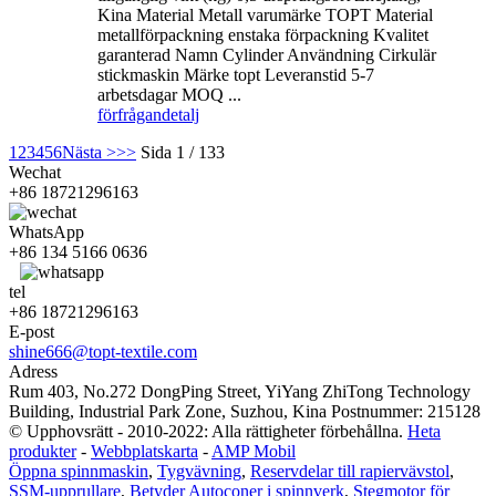
Kina Material Metall varumärke TOPT Material
metallförpackning enstaka förpackning Kvalitet
garanterad Namn Cylinder Användning Cirkulär
stickmaskin Märke topt Leveranstid 5-7
arbetsdagar MOQ ...
förfrågan
detalj
1
2
3
4
5
6
Nästa >
>>
Sida 1 / 133
Wechat
+86 18721296163
WhatsApp
+86 134 5166 0636
tel
+86 18721296163
E-post
shine666@topt-textile.com
Adress
Rum 403, No.272 DongPing Street, YiYang ZhiTong Technology
Building, Industrial Park Zone, Suzhou, Kina Postnummer: 215128
© Upphovsrätt - 2010-2022: Alla rättigheter förbehållna.
Heta
produkter
-
Webbplatskarta
-
AMP Mobil
Öppna spinnmaskin
,
Tygvävning
,
Reservdelar till rapiervävstol
,
SSM-upprullare
,
Betyder Autoconer i spinnverk
,
Stegmotor för