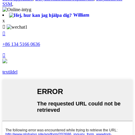
SSM
,
William
x


+86 134 5166 0636

textildel