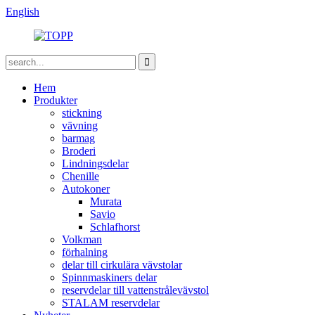
English
Hem
Produkter
stickning
vävning
barmag
Broderi
Lindningsdelar
Chenille
Autokoner
Murata
Savio
Schlafhorst
Volkman
förhalning
delar till cirkulära vävstolar
Spinnmaskiners delar
reservdelar till vattenstrålevävstol
STALAM reservdelar