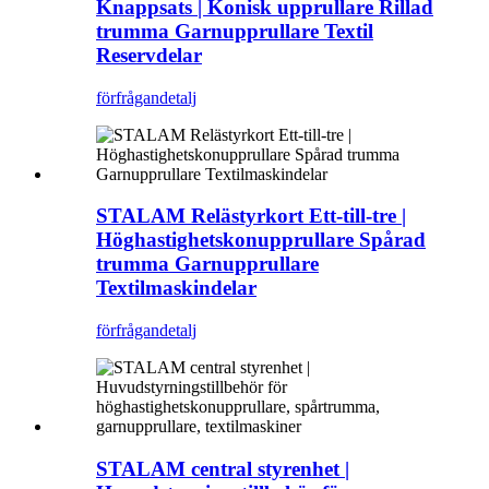
Knappsats | Konisk upprullare Rillad
trumma Garnupprullare Textil
Reservdelar
förfrågan
detalj
STALAM Relästyrkort Ett-till-tre |
Höghastighetskonupprullare Spårad
trumma Garnupprullare
Textilmaskindelar
förfrågan
detalj
STALAM central styrenhet |