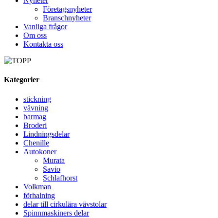
Nyheter
Företagsnyheter
Branschnyheter
Vanliga frågor
Om oss
Kontakta oss
Kategorier
stickning
vävning
barmag
Broderi
Lindningsdelar
Chenille
Autokoner
Murata
Savio
Schlafhorst
Volkman
förhalning
delar till cirkulära vävstolar
Spinnmaskiners delar