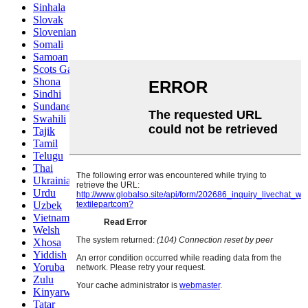
Sinhala
Slovak
Slovenian
Somali
Samoan
Scots Gaelic
Shona
Sindhi
Sundanese
Swahili
Tajik
Tamil
Telugu
Thai
Ukrainian
Urdu
Uzbek
Vietnamese
Welsh
Xhosa
Yiddish
Yoruba
Zulu
Kinyarwanda
Tatar