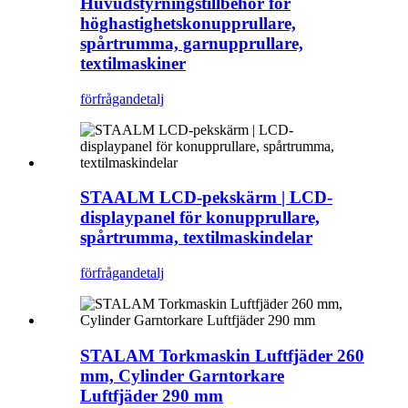
Huvudstyrningstillbehör för
höghastighetskonupprullare,
spårtrumma, garnupprullare,
textilmaskiner
förfrågan
detalj
STAALM LCD-pekskärm | LCD-
displaypanel för konupprullare,
spårtrumma, textilmaskindelar
förfrågan
detalj
STALAM Torkmaskin Luftfjäder 260
mm, Cylinder Garntorkare
Luftfjäder 290 mm