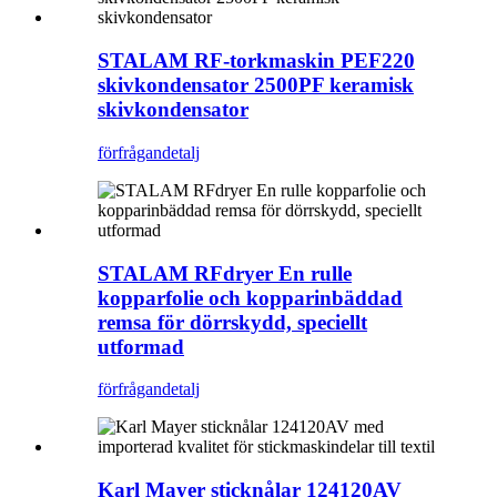
STALAM RF-torkmaskin PEF220
skivkondensator 2500PF keramisk
skivkondensator
förfrågan
detalj
STALAM RFdryer En rulle
kopparfolie och kopparinbäddad
remsa för dörrskydd, speciellt
utformad
förfrågan
detalj
Karl Mayer sticknålar 124120AV