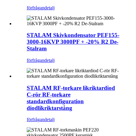
förfrågan
detalj
STALAM Skivkondensator PEF155-
3000-16KVP 3000PF + -20% R2 De-
Stalram
förfrågan
detalj
STALAM RF-torkare likriktardiod
C-rör RF-torkare
standardkonfiguration
diodlikriktarstång
förfrågan
detalj