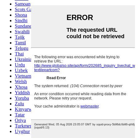
Samoan
Scots Gaelic
Shona
Sindhi
Sundanese
Swahili
Tajik
Tamil
Telugu
Thai
Ukrainian
Urdu
Uzbek
Vietnamese
Welsh
Xhosa
Yiddish
Yoruba
Zulu
Kinyarwanda
Tatar
Oriya
Turkmen
Uyghur