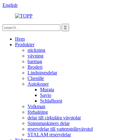
English
Hem
Produkter
stickning
vävning
barmag
Broderi
Lindningsdelar
Chenille
Autokoner
Murata
Savio
Schlafhorst
Volkman
förhalning
delar till cirkulära vävstolar
Spinnmaskiners delar
reservdelar till vattenstrålevävstol
STALAM reservdelar