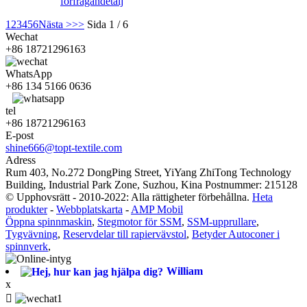
förfrågan
detalj
1
2
3
4
5
6
Nästa >
>>
Sida 1 / 6
Wechat
+86 18721296163
WhatsApp
+86 134 5166 0636
tel
+86 18721296163
E-post
shine666@topt-textile.com
Adress
Rum 403, No.272 DongPing Street, YiYang ZhiTong Technology
Building, Industrial Park Zone, Suzhou, Kina Postnummer: 215128
© Upphovsrätt - 2010-2022: Alla rättigheter förbehållna.
Heta
produkter
-
Webbplatskarta
-
AMP Mobil
Öppna spinnmaskin
,
Stegmotor för SSM
,
SSM-upprullare
,
Tygvävning
,
Reservdelar till rapiervävstol
,
Betyder Autoconer i
spinnverk
,
William
x
