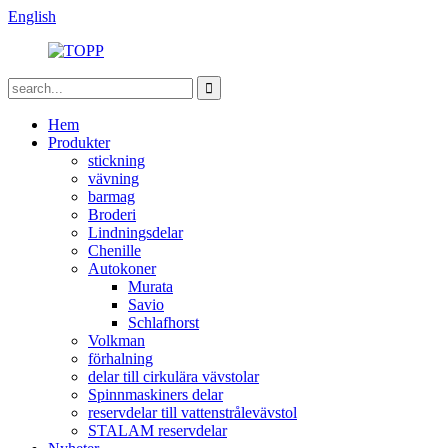
English
Hem
Produkter
stickning
vävning
barmag
Broderi
Lindningsdelar
Chenille
Autokoner
Murata
Savio
Schlafhorst
Volkman
förhalning
delar till cirkulära vävstolar
Spinnmaskiners delar
reservdelar till vattenstrålevävstol
STALAM reservdelar