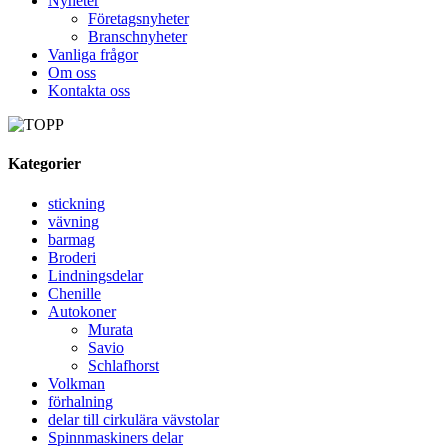
Nyheter
Företagsnyheter
Branschnyheter
Vanliga frågor
Om oss
Kontakta oss
Kategorier
stickning
vävning
barmag
Broderi
Lindningsdelar
Chenille
Autokoner
Murata
Savio
Schlafhorst
Volkman
förhalning
delar till cirkulära vävstolar
Spinnmaskiners delar