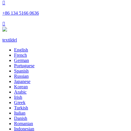

+86 134 5166 0636

textildel
English
French
German
Portuguese
Spanish
Russian
Japanese
Korean
Arabic
Irish
Greek
Turkish
Italian
Danish
Romanian
Indonesian