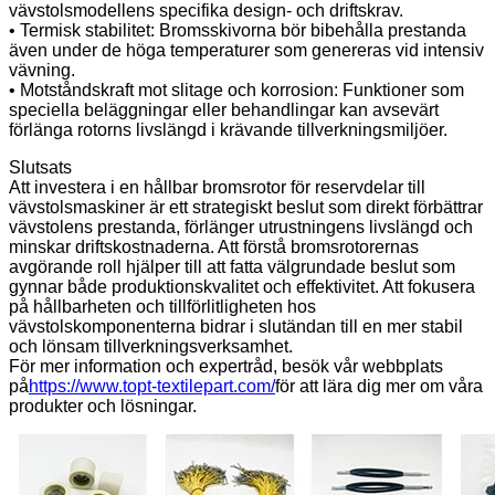
vävstolsmodellens specifika design- och driftskrav.
• Termisk stabilitet: Bromsskivorna bör bibehålla prestanda
även under de höga temperaturer som genereras vid intensiv
vävning.
• Motståndskraft mot slitage och korrosion: Funktioner som
speciella beläggningar eller behandlingar kan avsevärt
förlänga rotorns livslängd i krävande tillverkningsmiljöer.
Slutsats
Att investera i en hållbar bromsrotor för reservdelar till
vävstolsmaskiner är ett strategiskt beslut som direkt förbättrar
vävstolens prestanda, förlänger utrustningens livslängd och
minskar driftskostnaderna. Att förstå bromsrotorernas
avgörande roll hjälper till att fatta välgrundade beslut som
gynnar både produktionskvalitet och effektivitet. Att fokusera
på hållbarheten och tillförlitligheten hos
vävstolskomponenterna bidrar i slutändan till en mer stabil
och lönsam tillverkningsverksamhet.
För mer information och expertråd, besök vår webbplats
på
https://www.topt-textilepart.com/
för att lära dig mer om våra
produkter och lösningar.