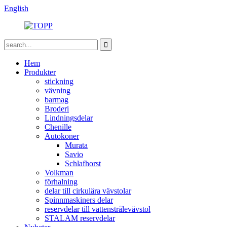
English
Hem
Produkter
stickning
vävning
barmag
Broderi
Lindningsdelar
Chenille
Autokoner
Murata
Savio
Schlafhorst
Volkman
förhalning
delar till cirkulära vävstolar
Spinnmaskiners delar
reservdelar till vattenstrålevävstol
STALAM reservdelar