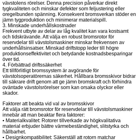
vävstolens rörelser. Denna precision påverkar direkt
tygkvaliteten och minskar defekter som feljustering eller
oregelbunden spänning. Konsekvent bromsverkan stöder en
jämn tygproduktion och minimerar materialspill.
3. Minskade underhållskostnader
Frekvent utbyte av delar av låg kvalitet kan vara kostsamt
och tidskrävande. Att välja en robust bromsrotor för
reservdelar till vävstolsmaskiner minskar frekvensen av
underhållsinsatser. Minskad driftstopp leder till högre
produktionseffektivitet och betydande kostnadsbesparingar
över tid.
4. Förbättrad driftssäkerhet
Ett tillförlitligt bromssystem är avgörande för
vävstolsoperatörernas säkerhet. Hållbara bromsskivor bidrar
till säkrare drift genom att ge jämn bromskraft och förhindra
oväntade vävstolsrörelser som kan orsaka olyckor eller
skador.
Faktorer att beakta vid val av bromsskivor
Att välja rätt bromsrotor för reservdelar till vävstolsmaskiner
innebär att man beaktar flera faktorer:
• Materialkvalitet: Rotorer tillverkade av högkvalitativa
material erbjuder bättre värmebeständighet, slitstyrka och
hållbarhet.
• Designkompatibilitet: Säkerställ att rotorn matchar