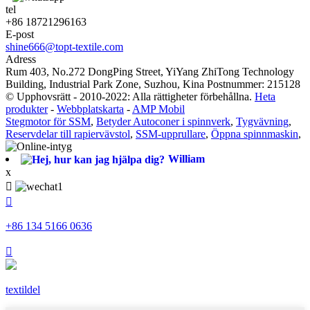
tel
+86 18721296163
E-post
shine666@topt-textile.com
Adress
Rum 403, No.272 DongPing Street, YiYang ZhiTong Technology
Building, Industrial Park Zone, Suzhou, Kina Postnummer: 215128
© Upphovsrätt - 2010-2022: Alla rättigheter förbehållna.
Heta
produkter
-
Webbplatskarta
-
AMP Mobil
Stegmotor för SSM
,
Betyder Autoconer i spinnverk
,
Tygvävning
,
Reservdelar till rapiervävstol
,
SSM-upprullare
,
Öppna spinnmaskin
,
William
x


+86 134 5166 0636

textildel