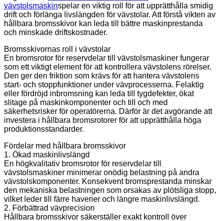
vävstolsmaskin
spelar en viktig roll för att upprätthålla smidig
drift och förlänga livslängden för vävstolar. Att förstå vikten av
hållbara bromsskivor kan leda till bättre maskinprestanda
och minskade driftskostnader.
Bromsskivornas roll i vävstolar
En bromsrotor för reservdelar till vävstolsmaskiner fungerar
som ett viktigt element för att kontrollera vävstolens rörelser.
Den ger den friktion som krävs för att hantera vävstolens
start- och stoppfunktioner under vävprocesserna. Felaktig
eller fördröjd inbromsning kan leda till tygdefekter, ökat
slitage på maskinkomponenter och till och med
säkerhetsrisker för operatörerna. Därför är det avgörande att
investera i hållbara bromsrotorer för att upprätthålla höga
produktionsstandarder.
Fördelar med hållbara bromsskivor
1. Ökad maskinlivslängd
En högkvalitativ bromsrotor för reservdelar till
vävstolsmaskiner minimerar onödig belastning på andra
vävstolskomponenter. Konsekvent bromsprestanda minskar
den mekaniska belastningen som orsakas av plötsliga stopp,
vilket leder till färre haverier och längre maskinlivslängd.
2. Förbättrad vävprecision
Hållbara bromsskivor säkerställer exakt kontroll över