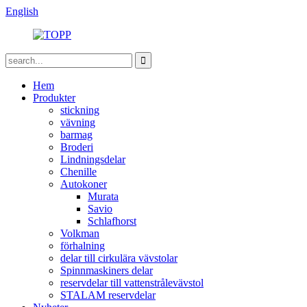
English
Hem
Produkter
stickning
vävning
barmag
Broderi
Lindningsdelar
Chenille
Autokoner
Murata
Savio
Schlafhorst
Volkman
förhalning
delar till cirkulära vävstolar
Spinnmaskiners delar
reservdelar till vattenstrålevävstol
STALAM reservdelar