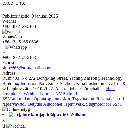
excellens.
Publiceringstid: 9 januari 2026
Wechat
+86 18721296163
WhatsApp
+86 134 5166 0636
tel
+86 18721296163
E-post
shine666@topt-textile.com
Adress
Rum 403, No.272 DongPing Street, YiYang ZhiTong Technology
Building, Industrial Park Zone, Suzhou, Kina Postnummer: 215128
© Upphovsrätt - 2010-2022: Alla rättigheter förbehållna.
Heta
produkter
-
Webbplatskarta
-
AMP Mobil
SSM-upprullare
,
Öppna spinnmaskin
,
Tygvävning
,
Reservdelar till
rapiervävstol
,
Betyder Autoconer i spinnverk
,
Stegmotor för SSM
,
William
x
